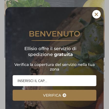
BENVENUTO
Ellisio offre il servizio di
spedizione
gratuita
Limone Buccia Edibile
Li
Verifica la copertura del servizio nella tua
zona
Sud 
€ 5,20
/
2 Pezzi
€ 1,80
VERIFICA