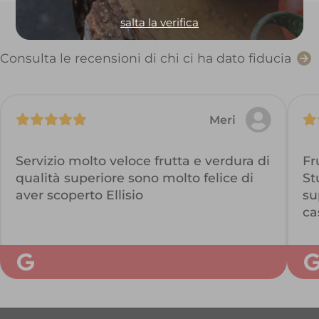
salta la verifica
Dicono Di Noi
Consulta le recensioni di chi ci ha dato fiducia
Meri
Servizio molto veloce frutta e verdura di
Fr
qualità superiore sono molto felice di
St
aver scoperto Ellisio
su
ca
sc
co
co
gi
fr
co