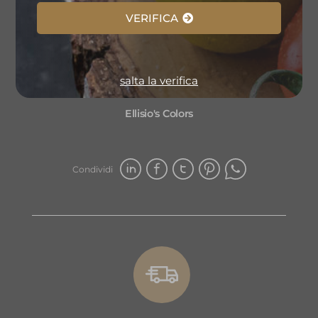
Guida all'acquisto
VERIFICA
Spedizioni
Shop online
salta la verifica
Ellisio selezione cassette
Ellisio's Colors
Condividi