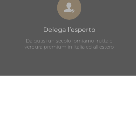
Delega l’esperto
Da quasi un secolo forniamo frutta e
verdura premium in Italia ed all’estero
COPYRIGHT © 2022-2026 COMMERFRUTTA S.R.L.
SEDE LEGALE:
STRADA STATALE GOITESE 442, 46044 CERLONGO
(MN)
PIVA E CF: 00377090204
REGISTRO IMPRESE DI MANTOVA - MN -129109
CAPITALE SOCIALE: EURO 60.000,00 I.V.