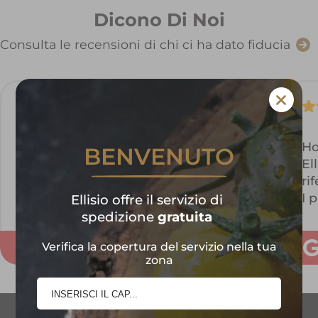
Dicono Di Noi
Consulta le recensioni di chi ci ha dato fiducia
M.Pia M.pia
Servizio eccezionale ..frutta e verdura
Ho
BENVENUTO
freschissima e di ottima
El
qualità..consigliatissimo!!!!
ri
I 
Ellisio offre il servizio di
ri
spedizione
gratuita
es
Verifica la copertura del servizio nella tua
di
zona
Fa