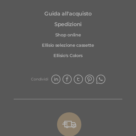
mi
Guida all'acquisto
mo
fr
Spedizioni
di
Shop online
tr
Mi
Ellisio selezione cassette
no
Ellisio's Colors
av
ra
po
la
Condividi
(a
Ho
ap
ge
No
le
ve