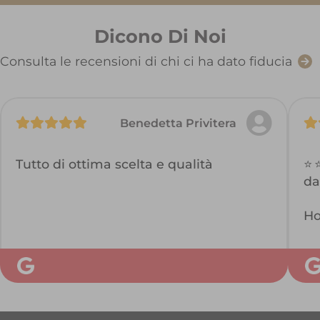
Dicono Di Noi
Consulta le recensioni di chi ci ha dato fiducia
Benedetta Privitera
Tutto di ottima scelta e qualità
⭐ 
da
Ho
El
da
un
Ap
cr
pr