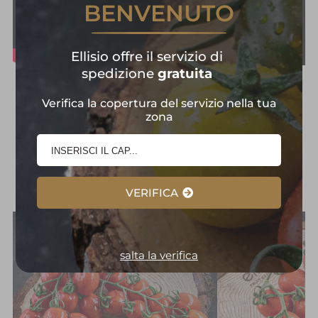
BENVENUTO
Ellisio offre il servizio di
spedizione
gratuita
Frutta e Verdura in
Verifica la copertura del servizio nella tua
Primo Piano:
zona
Selezione
d'Eccellenza
VERIFICA
salta la verifica