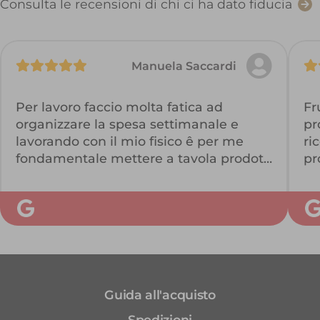
Consulta le recensioni di chi ci ha dato fiducia
Manuela Saccardi
Per lavoro faccio molta fatica ad
Fr
organizzare la spesa settimanale e
pr
lavorando con il mio fisico ê per me
ri
fondamentale mettere a tavola prodotti
pr
freschi e di qualità…
Con Ellisio sono riuscita a soddisfare le
mie esigenze… consegna a casa, tutti
prodotti freschi e di qualità con
pochissimo scarto….
É veramente un servizio eccezionale lo
consiglierei a chiunque!!!
Guida all'acquisto
Be positive—healthy food🤩
Spedizioni