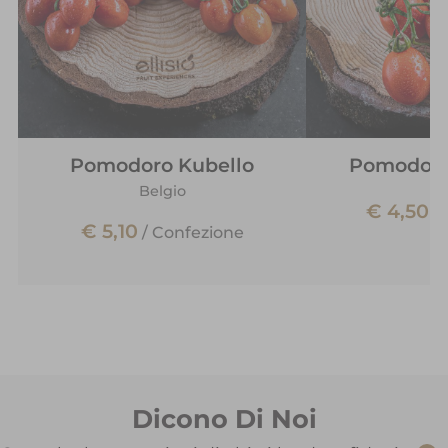
Pomodoro Kubello
Pomodoro
Belgio
€ 4,50
/
€ 5,10
/
Confezione
Dicono Di Noi