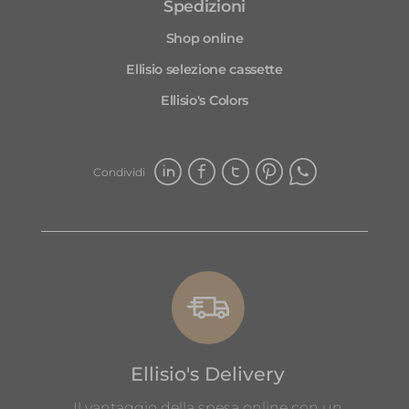
Spedizioni
stata sorpresa dal profumo di questi
Shop online
prodotti. Consiglio vivamente questo
shop a chi cerca l’eccellenza nei
Ellisio selezione cassette
prodotti freschi!
Ellisio's Colors
Condividi
Ellisio's Delivery
Il vantaggio della spesa online con un