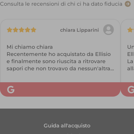
Consulta le recensioni di chi ci ha dato fiducia
chiara Lipparini
Mi chiamo chiara
Un
Recentemente ho acquistato da Ellisio
Ell
e finalmente sono riuscita a ritrovare
La
sapori che non trovavo da nessun'altra
al
parte. La differenza rispetto ai
di
supermercati è incredibile, ma anche
I 
rispetto a qualsiasi altra realtà che
be
vende frutta e verdura. Si percepisce
Qu
chiaramente che si tratta di un
Da
progetto nato per offrire il meglio. La
qualità dei prodotti è eccezionale, il
Guida all'acquisto
servizio impeccabile e la freschezza
unica. Quando ho aperto la box, sono