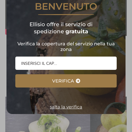
BENVENUTO
Ellisio offre il servizio di
spedizione
gratuita
Verifica la copertura del servizio nella tua
Frutta e Verdura in
zona
Primo Piano:
Selezione
d'Eccellenza
VERIFICA
salta la verifica