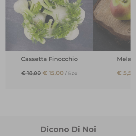
Cassetta Finocchio
Mela 
€ 15,00
€ 5,50
€ 18,00
/
Box
Dicono Di Noi