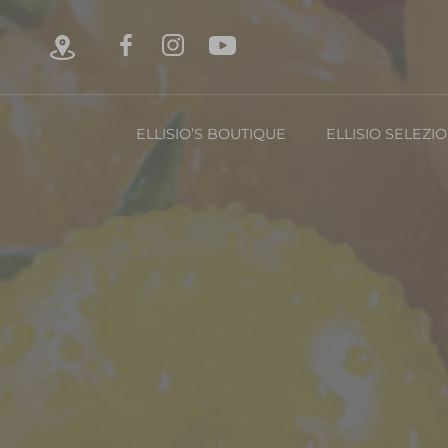
ELLISIO’S BOUTIQUE
ELLISIO SELEZI
Chi è Ellisio
La Nost
Con
FRUTTA