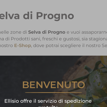
Selva di Progno
elle zone di
Selva di Progno
e vuoi assaporarne
i Prodotti sani, freschi e gustosi, sia stagiona
nostro
E-Shop
, dove potrai scegliere il nostro S
ormazioni sui Prodotti Ellisio a
BENVENUTO
Contattaci!
are subito la tua spesa di frutta
Ellisio offre il servizio di spedizione