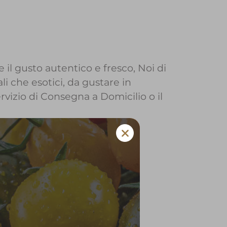
 il gusto autentico e fresco, Noi di
li che esotici, da gustare in
ervizio di Consegna a Domicilio o il
 Selva di Progno
 e verdura