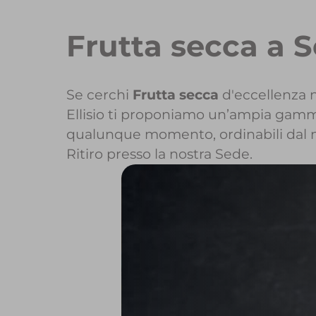
Frutta secca a 
Se cerchi
Frutta secca
d'eccellenza n
Ellisio ti proponiamo un’ampia gamma d
qualunque momento, ordinabili dal 
Ritiro presso la nostra Sede.
Per maggiori inf
Per inizi