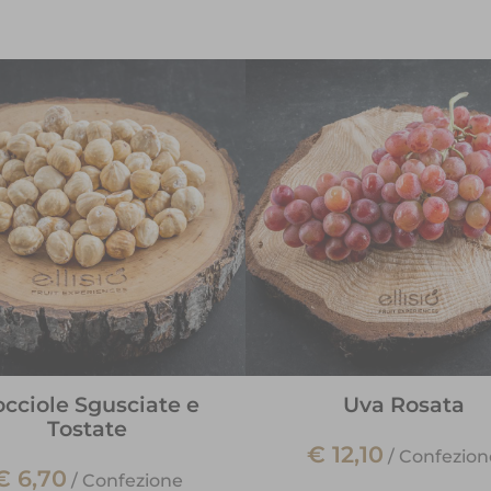
cciole Sgusciate e
Uva Rosata
Tostate
€ 12,10
/
Confezion
€ 6,70
/
Confezione