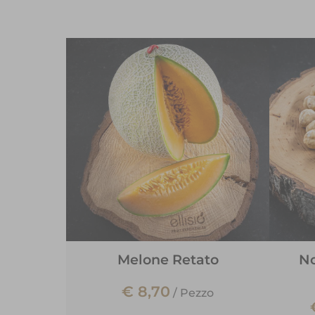
Melone Retato
No
€ 8,70
/
Pezzo