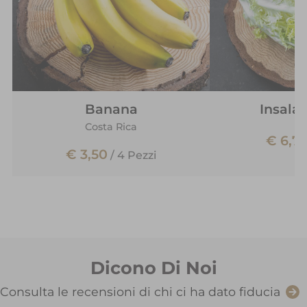
Banana
Insalat
Costa Rica
€ 6,7
€ 3,50
/
4 Pezzi
Dicono Di Noi
Consulta le recensioni di chi ci ha dato fiducia