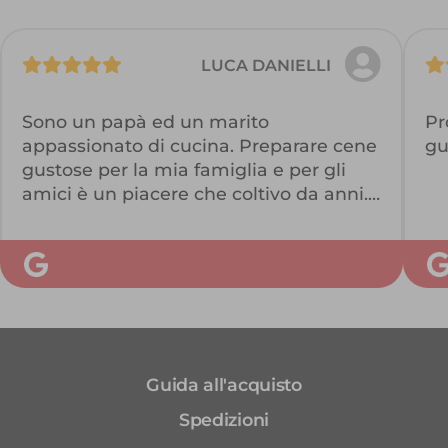
LUCA DANIELLI
Sono un papà ed un marito
Pr
appassionato di cucina. Preparare cene
gu
gustose per la mia famiglia e per gli
amici è un piacere che coltivo da anni.
Con Ellisio ho finalmente trovato dei
professionisti seri che sanno proporre e
selezionare il meglio. In un’unica
soluzione riescono a coniugare delle
informazioni chiare e precise mentre
scelgo il carrello, una qualità che mi
permette di creare piatti buonissimi e
Guida all'acquisto
la serietà di un’azienda fatta di persone
competenti. Complimenti
Spedizioni