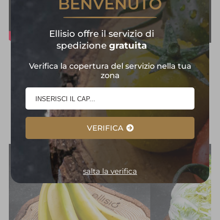
BENVENUTO
Ellisio offre il servizio di
spedizione
gratuita
Frutta e Verdura in
Verifica la copertura del servizio nella tua
zona
Primo Piano:
Selezione
d'Eccellenza
VERIFICA
salta la verifica