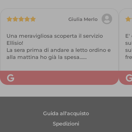
Giulia Merlo
Una meravigliosa scoperta il servizio
E'
Ellisio!
su
La sera prima di andare a letto ordino e
su
alla mattina ho già la spesa…
fr
direttamente in ufficio!
Qu
I box sono studiati veramente bene e
ne
ben equilibrati.
pu
Qualità ottima, servizio perfetto.
Da provare assolutamente !
Fa
Guida all'acquisto
Spedizioni