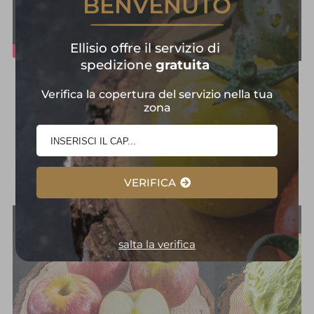
BENVENUTO
Ellisio offre il servizio di
spedizione
gratuita
Frutta e Verdura in
Verifica la copertura del servizio nella tua
zona
Primo Piano:
Selezione
d'Eccellenza
VERIFICA
salta la verifica