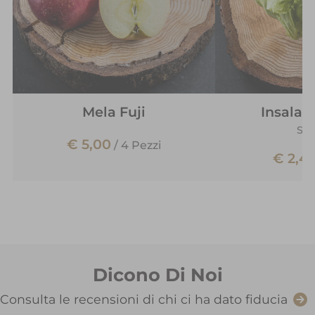
Mela Fuji
Insalat
Sp
€ 5,00
/
4 Pezzi
€ 2,4
Dicono Di Noi
Consulta le recensioni di chi ci ha dato fiducia