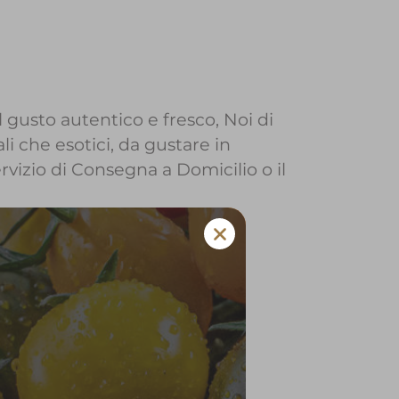
l gusto autentico e fresco, Noi di
li che esotici, da gustare in
ervizio di Consegna a Domicilio o il
o a Roverchiara
 e verdura