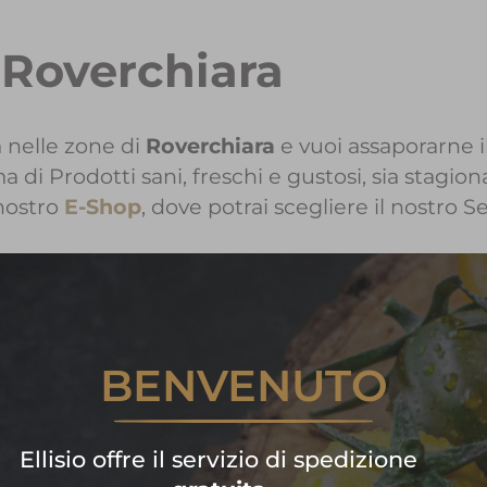
 Roverchiara
 nelle zone di
Roverchiara
e vuoi assaporarne i
i Prodotti sani, freschi e gustosi, sia stagiona
nostro
E-Shop
, dove potrai scegliere il nostro S
nformazioni sui Prodotti Ellisi
BENVENUTO
Contattaci!
are subito la tua spesa di frutta
Ellisio offre il servizio di spedizione