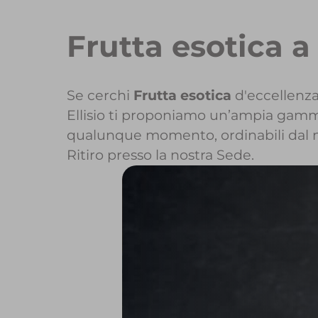
Frutta esotica a
Se cerchi
Frutta esotica
d'eccellenza
Ellisio ti proponiamo un’ampia gamma d
qualunque momento, ordinabili dal 
Ritiro presso la nostra Sede.
Per maggiori i
Per inizi