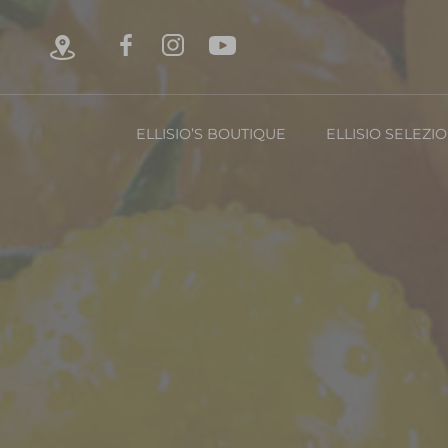
ELLISIO’S BOUTIQUE
ELLISIO SELEZI
Chi è Ellisio
La Nost
Con
FRUTTA