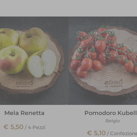
Mela Renetta
Pomodoro Kubel
Belgio
€ 5,50
/
4 Pezzi
€ 5,10
/
Confezion