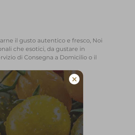
arne il gusto autentico e fresco, Noi
nali che esotici, da gustare in
ervizio di Consegna a Domicilio o il
a Urago d'Oglio
 e verdura