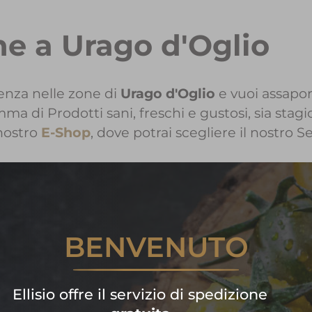
ne a Urago d'Oglio
enza nelle zone di
Urago d'Oglio
e vuoi assapor
a di Prodotti sani, freschi e gustosi, sia stagio
nostro
E-Shop
, dove potrai scegliere il nostro S
nformazioni sui Prodotti Ellisio 
BENVENUTO
Contattaci!
are subito la tua spesa di frutta
Ellisio offre il servizio di spedizione