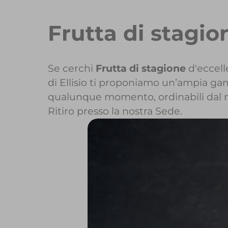
Frutta di stagio
Se cerchi
Frutta di stagione
d'eccell
di Ellisio ti proponiamo un’ampia gamm
qualunque momento, ordinabili dal 
Ritiro presso la nostra Sede.
Per maggiori i
Per inizi