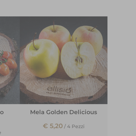
lo
Mela Golden Delicious
€ 5,20
/
4 Pezzi
e