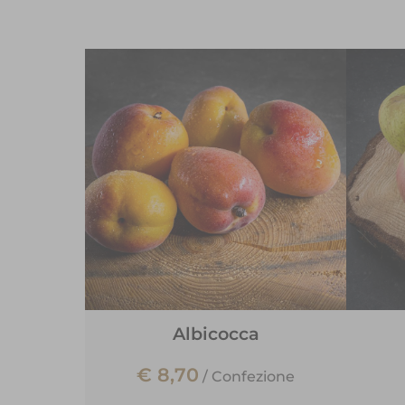
Albicocca
€ 8,70
/
Confezione