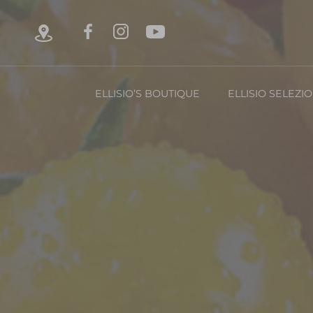
ELLISIO’S BOUTIQUE
ELLISIO SELEZI
Chi è Ellisio
La Nost
Con
FRUTTA