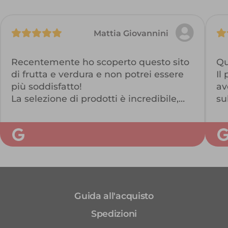
Mattia Giovannini
Recentemente ho scoperto questo sito
Qu
di frutta e verdura e non potrei essere
Il
più soddisfatto!
av
La selezione di prodotti è incredibile,
su
con una vasta gamma di frutta e
co
verdura fresca proveniente da
Co
coltivatori locali e nazionali.
Ho trovato il processo di ordinazione
facile e intuitivo e ho ricevuto la mia
consegna in tempi record, con tutti i
prodotti in perfette condizioni.
Guida all'acquisto
Inoltre, il sito offre molte informazioni
utili su come scegliere e conservare la
Spedizioni
frutta e la verdura, il che è stato molto