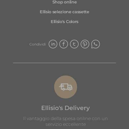
Shop online
utile per me.
Nel complesso, questo è uno dei
Ellisio selezione cassette
migliori siti di frutta e verdura online
Ellisio's Colors
che abbia mai usato e lo consiglio
vivamente a chiunque cerchi prodotti
freschi e di alta qualità
Condividi
Ellisio's Delivery
Il vantaggio della spesa online con un
servizio eccellente