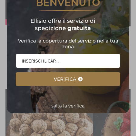
BENVENUTO
Ellisio offre il servizio di
spedizione
gratuita
Frutta e Verdura in
Verifica la copertura del servizio nella tua
zona
Primo Piano:
Selezione
d'Eccellenza
VERIFICA
salta la verifica