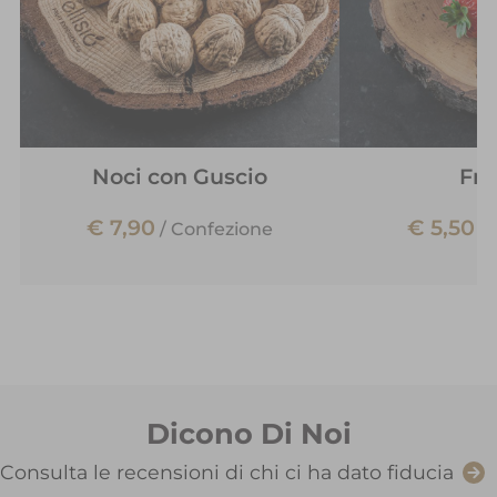
Noci con Guscio
Fra
€ 7,90
€ 5,50
/
Confezione
/
Dicono Di Noi
Consulta le recensioni di chi ci ha dato fiducia