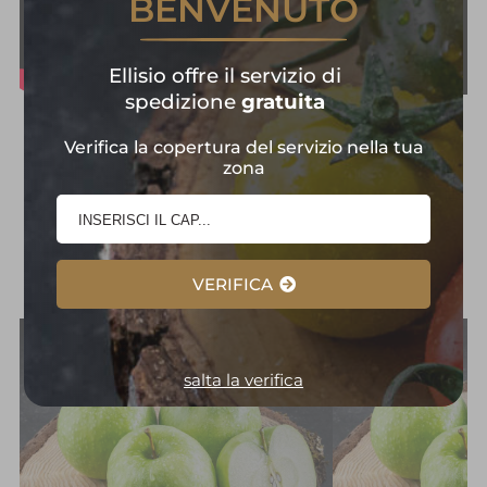
BENVENUTO
Ellisio offre il servizio di
spedizione
gratuita
Frutta e Verdura in
Verifica la copertura del servizio nella tua
zona
Primo Piano:
Selezione
d'Eccellenza
VERIFICA
salta la verifica