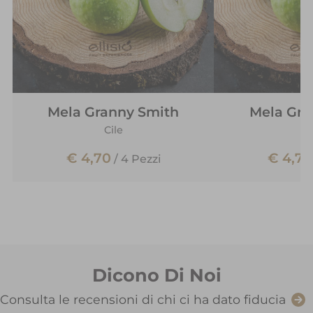
Mela Granny Smith
Mela Gra
Cile
C
€ 4,70
€ 4,70
/
4 Pezzi
Dicono Di Noi
Consulta le recensioni di chi ci ha dato fiducia