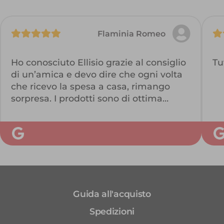
Flaminia Romeo
Ho conosciuto Ellisio grazie al consiglio
Tu
di un’amica e devo dire che ogni volta
che ricevo la spesa a casa, rimango
sorpresa. I prodotti sono di ottima
qualità ed il fatto che siano ognuno in
un diverso sacchetto, mi permette di
avere ordine e pulizia. una volta riposti
in frigorifero. Quando apro la box mi
sembra sempre di aprire un regalo.
Guida all'acquisto
Spedizioni