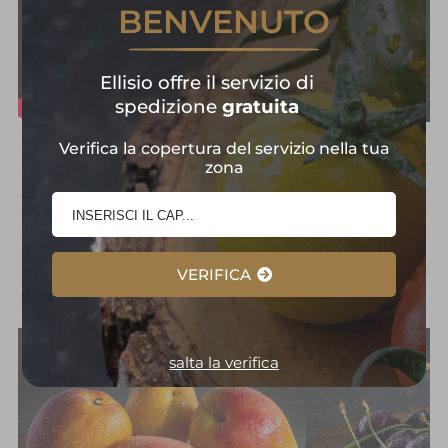
BENVENUTO
Ellisio offre il servizio di
spedizione
gratuita
Verifica la copertura del servizio nella tua
Frutta e Verdura in
zona
Primo Piano:
Selezione
d'Eccellenza
VERIFICA
salta la verifica