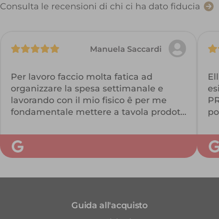
Consulta le recensioni di chi ci ha dato fiducia
Manuela Saccardi
Per lavoro faccio molta fatica ad
El
organizzare la spesa settimanale e
es
lavorando con il mio fisico ê per me
PR
fondamentale mettere a tavola prodotti
po
freschi e di qualità…
Se
Con Ellisio sono riuscita a soddisfare le
mie esigenze… consegna a casa, tutti
prodotti freschi e di qualità con
pochissimo scarto….
É veramente un servizio eccezionale lo
consiglierei a chiunque!!!
Guida all'acquisto
Be positive—healthy food🤩