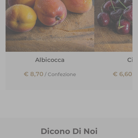
Albicocca
Cil
€ 8,70
€ 6,60
/
Confezione
/
Dicono Di Noi