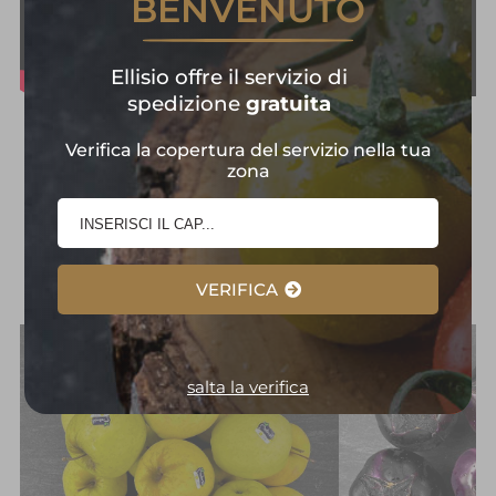
BENVENUTO
Ellisio offre il servizio di
spedizione
gratuita
Frutta e Verdura in
Verifica la copertura del servizio nella tua
zona
Primo Piano:
Selezione
d'Eccellenza
VERIFICA
salta la verifica