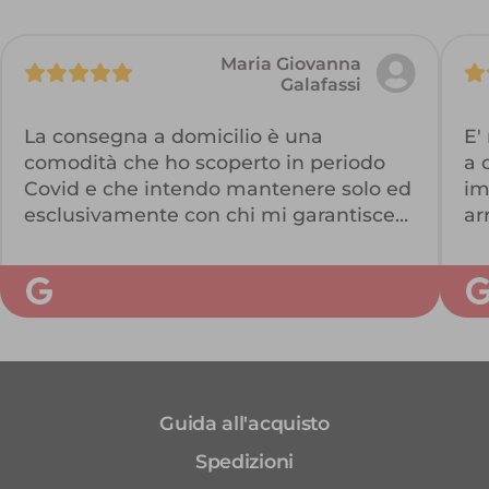
Maria Giovanna
Galafassi
La consegna a domicilio è una
E'
comodità che ho scoperto in periodo
a 
Covid e che intendo mantenere solo ed
im
esclusivamente con chi mi garantisce
ar
la qualità dei prodotti. Ellisio ha
pu
soddisfatto le mie esigenze con
im
prodotti di qualità sempre freschi,
ai
senza scarti, pronti al consumo e che si
ri
mantengono nel tempo. Lo Staff
di
disponibile e corretto completa la mia
e 
positiva valutazione di Ellisio online.
Uv
Guida all'acquisto
as
i 
Spedizioni
pr