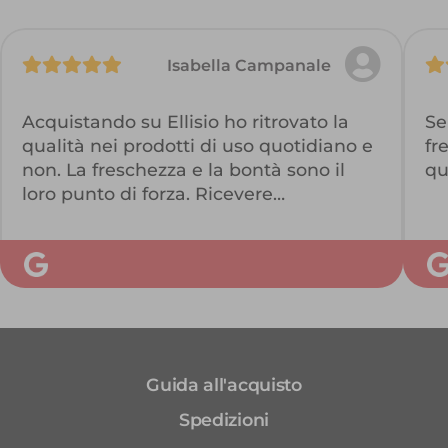
Isabella Campanale
Acquistando su Ellisio ho ritrovato la
Se
qualità nei prodotti di uso quotidiano e
fr
non. La freschezza e la bontà sono il
qu
loro punto di forza. Ricevere
direttamente a casa prodotti così, con
una spedizione puntualissima, non ha
paragoni. Lo consiglio vivamente!
Consiglio anche l'esperienza sul loro
sito https://www.ellisio.it/ affidabile e
veloce!
Guida all'acquisto
Spedizioni