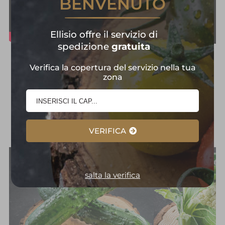
BENVENUTO
Ellisio offre il servizio di
spedizione
gratuita
Frutta e Verdura in
Verifica la copertura del servizio nella tua
zona
Primo Piano:
Selezione
d'Eccellenza
VERIFICA
salta la verifica