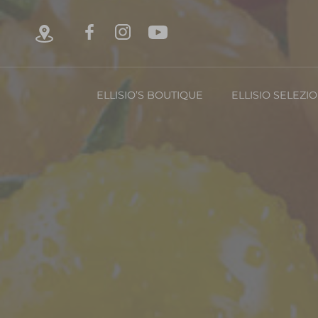
ELLISIO’S BOUTIQUE
ELLISIO SELEZI
Chi è Ellisio
La Nost
Con
FRUTTA