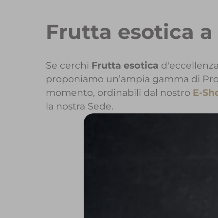
Frutta esotica a
Se cerchi
Frutta esotica
d'eccellenza
proponiamo un’ampia gamma di Prodott
momento, ordinabili dal nostro
E-Sh
la nostra Sede.
Per maggior
Per inizi