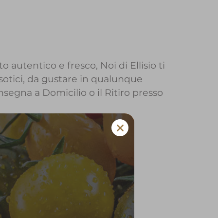
o autentico e fresco, Noi di Ellisio ti
sotici, da gustare in qualunque
onsegna a Domicilio o il Ritiro presso
io a Brescia
 e verdura