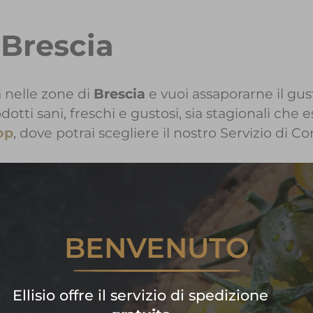
 Brescia
 nelle zone di
Brescia
e vuoi assaporarne il gust
i sani, freschi e gustosi, sia stagionali che e
op
, dove potrai scegliere il nostro Servizio di C
i informazioni sui Prodotti Ellis
BENVENUTO
Contattaci!
are subito la tua spesa di frutta
Ellisio offre il servizio di spedizione