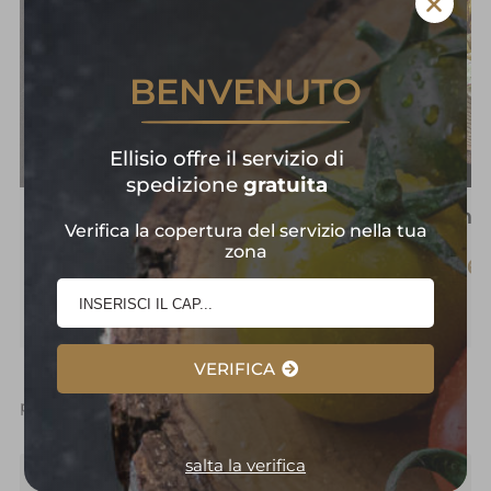
BENVENUTO
Ellisio offre il servizio di
spedizione
gratuita
Cassetta Banana
Radicchio
Verifica la copertura del servizio nella tua
Premium
zona
€ 3,6
Costa Rica
€ 33,00
€ 36,00
/
Box
VERIFICA
pag. 2/9
«
1
2
3
4
5
»
visualizza tutti
salta la verifica
Frutta esotica a Bovezzo