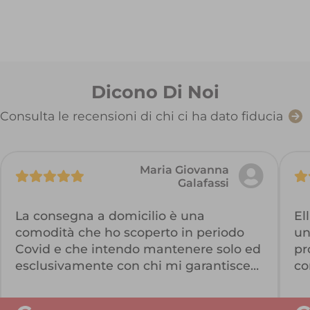
Dicono Di Noi
Consulta le recensioni di chi ci ha dato fiducia
Maria Giovanna
Galafassi
La consegna a domicilio è una
El
comodità che ho scoperto in periodo
un
Covid e che intendo mantenere solo ed
pr
esclusivamente con chi mi garantisce
co
la qualità dei prodotti. Ellisio ha
se
soddisfatto le mie esigenze con
sc