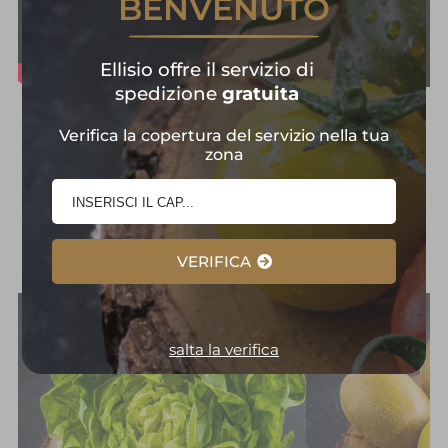
BENVENUTO
Ellisio offre il servizio di
spedizione
gratuita
Frutta e Verdura in
Verifica la copertura del servizio nella tua
zona
Primo Piano:
Selezione
d'Eccellenza
VERIFICA
salta la verifica