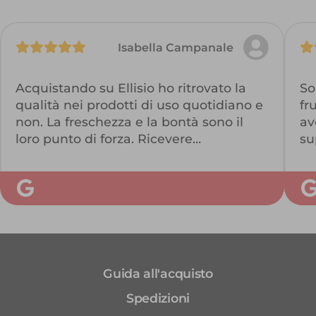
Isabella Campanale
Acquistando su Ellisio ho ritrovato la
So
qualità nei prodotti di uso quotidiano e
fr
non. La freschezza e la bontà sono il
av
loro punto di forza. Ricevere
su
direttamente a casa prodotti così, con
ec
una spedizione puntualissima, non ha
av
paragoni. Lo consiglio vivamente!
di
Consiglio anche l'esperienza sul loro
mi
sito https://www.ellisio.it/ affidabile e
è 
veloce!
co
su
Guida all'acquisto
ch
bu
Spedizioni