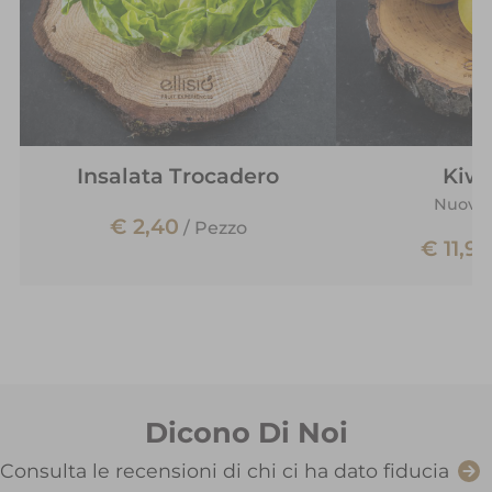
Insalata Trocadero
Kiwi
Nuova 
€ 2,40
/
Pezzo
€ 11,90
Dicono Di Noi
Consulta le recensioni di chi ci ha dato fiducia