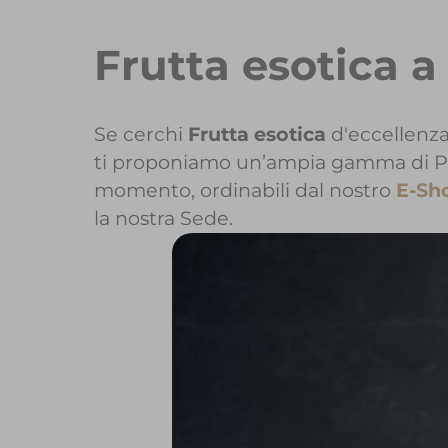
Frutta esotica 
Se cerchi
Frutta esotica
d'eccellenza
ti proponiamo un’ampia gamma di Prodo
momento, ordinabili dal nostro
E-Sh
la nostra Sede.
Per maggiori
Per inizi