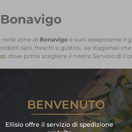
a Bonavigo
 nelle zone di
Bonavigo
e vuoi assaporarne il gu
tti sani, freschi e gustosi, sia stagionali che
op
, dove potrai scegliere il nostro Servizio di C
 informazioni sui Prodotti Ellis
BENVENUTO
Contattaci!
are subito la tua spesa di frutta
Ellisio offre il servizio di spedizione