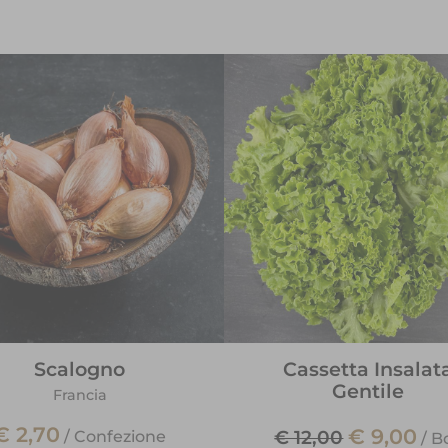
Scalogno
Cassetta Insalat
Gentile
Francia
€ 2,70
€ 9,00
€ 12,00
/
Confezione
/
B