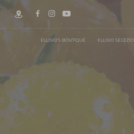
ELLISIO’S BOUTIQUE
ELLISIO SELEZI
Chi è Ellisio
La Nost
Con
FRUTTA