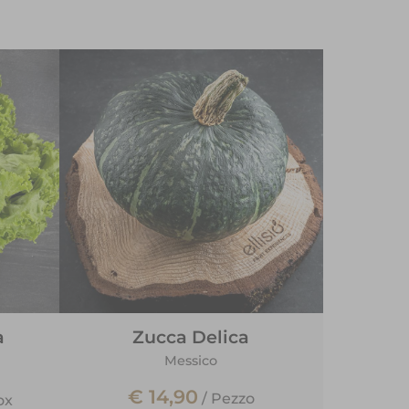
a
Zucca Delica
Messico
€ 14,90
/
Pezzo
ox