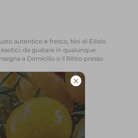
sto autentico e fresco, Noi di Ellisio
 esotici, da gustare in qualunque
onsegna a Domicilio o il Ritiro presso
io a Bonavigo
 e verdura