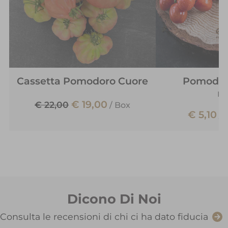
Cassetta Pomodoro Cuore
Pomodor
Be
€ 19,00
€ 22,00
/
Box
€ 5,10
/
Dicono Di Noi
Consulta le recensioni di chi ci ha dato fiducia