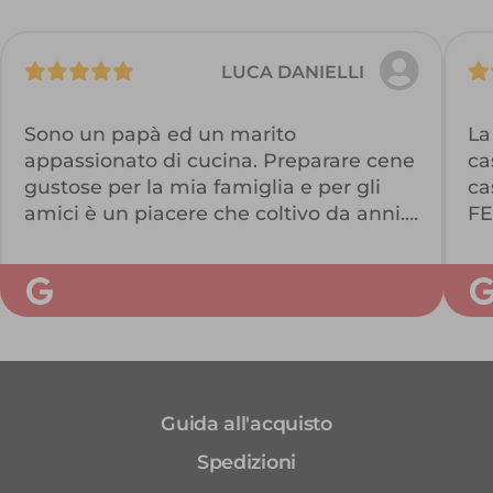
LUCA DANIELLI
Sono un papà ed un marito
La
appassionato di cucina. Preparare cene
ca
gustose per la mia famiglia e per gli
ca
amici è un piacere che coltivo da anni.
FE
Con Ellisio ho finalmente trovato dei
ZE
professionisti seri che sanno proporre e
QU
selezionare il meglio. In un’unica
VE
soluzione riescono a coniugare delle
informazioni chiare e precise mentre
scelgo il carrello, una qualità che mi
permette di creare piatti buonissimi e
Guida all'acquisto
la serietà di un’azienda fatta di persone
competenti. Complimenti
Spedizioni