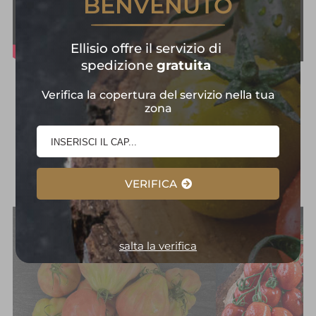
BENVENUTO
Ellisio offre il servizio di
spedizione
gratuita
Frutta e Verdura in
Verifica la copertura del servizio nella tua
zona
Primo Piano:
Selezione
d'Eccellenza
VERIFICA
salta la verifica