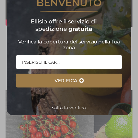
BENVENUTO
Ellisio offre il servizio di
spedizione
gratuita
Frutta e Verdura in
Verifica la copertura del servizio nella tua
zona
Primo Piano:
Selezione
d'Eccellenza
VERIFICA
salta la verifica