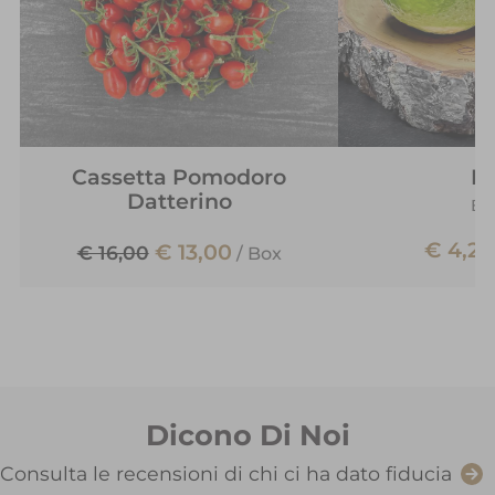
Cassetta Pomodoro
L
Datterino
Bra
€ 4,20
€ 13,00
€ 16,00
/
Box
Dicono Di Noi
Consulta le recensioni di chi ci ha dato fiducia