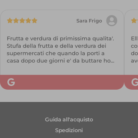
Sara Frigo
Frutta e verdura di primissima qualita'.
El
Stufa della frutta e della verdura dei
co
supermercati che quando la porti a
do
casa dopo due giorni e' da buttare ho
av
scelto ellisio. Servizio impeccabile dal
bu
confezionamento dei prodotti suddivisi
ho
con cura, alla consegna, dopo solo un
se
giorno dall' ordine. I miei figli amanti di
e 
frutta e verdura erano estasiati dai
L'
colori e dai sapori. Consiglio Ellisio
e 
vivamente. 5 stelle meritatissime.
ch
Guida all'acquisto
Grazie
E 
co
Spedizioni
pr