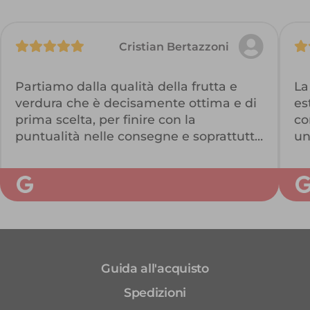
Cristian Bertazzoni
Partiamo dalla qualità della frutta e
La
verdura che è decisamente ottima e di
es
prima scelta, per finire con la
co
puntualità nelle consegne e soprattutto
un
nel mio caso anche la comodità di
ri
ricevere la merce sul posto di lavoro.
Il
Ottimo anche l'imballo. Ellisio è
pr
assolutamente consigliato!
es
co
ga
ve
Guida all'acquisto
sa
Ma
Spedizioni
st