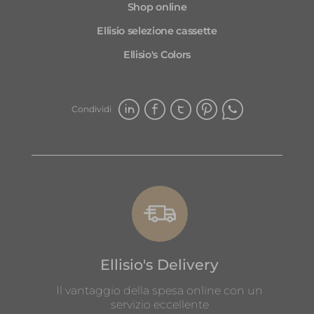
Shop online
st
di
Ellisio selezione cassette
a 
Ellisio's Colors
at
og
fa
al
Condividi
pr
Ellisio's Delivery
Il vantaggio della spesa online con un
servizio eccellente