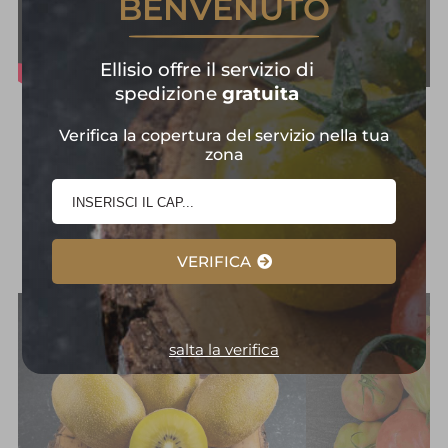
BENVENUTO
Ellisio offre il servizio di
spedizione
gratuita
Frutta e Verdura in
Verifica la copertura del servizio nella tua
zona
Primo Piano:
Selezione
d'Eccellenza
VERIFICA
salta la verifica