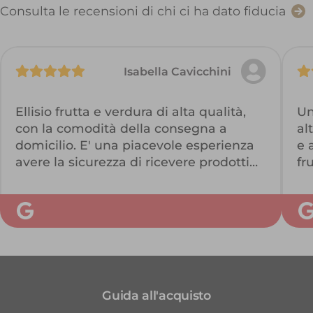
Consulta le recensioni di chi ci ha dato fiducia
Isabella Cavicchini
Ellisio frutta e verdura di alta qualità,
Un
con la comodità della consegna a
al
domicilio. E' una piacevole esperienza
e 
avere la sicurezza di ricevere prodotti
fr
buoni ed un servizio puntuale. Quando
ho tempo ordino online in modo
semplice e veloce quello che mi serve
e ricevo ben confezionato il mio ordine.
L'assistenza mi ha sorpreso per cortesia
e disponibilità, premura e correttezza
che ho apprezzato.
Guida all'acquisto
E se sono di fretta o indecisa, o anche
come gradito presente, mi affido alle