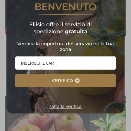
BENVENUTO
Ellisio offre il servizio di
spedizione
gratuita
Verifica la copertura del servizio nella tua
Frutta e Verdura in
zona
Primo Piano:
Selezione
d'Eccellenza
VERIFICA
salta la verifica