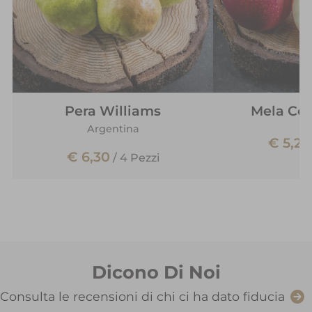
Pera Williams
Mela Cos
Argentina
€ 5,20
€ 6,30
/
4 Pezzi
Dicono Di Noi
Consulta le recensioni di chi ci ha dato fiducia