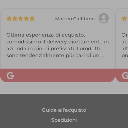
Matteo Gallitano
Ottima esperienza di acquisto,
Or
comodissimo il delivery direttamente in
ac
azienda in giorni prefissati. I prodotti
al
sono tendenzialmente più cari di un
pr
supermercato, ma la qualità si sente
co
tutta. Molto graditi anche i
re
suggerimenti di conservazione.
o 
Consiglio l'acquisto.
I 
e 
re
ac
Guida all'acquisto
im
Su
Spedizioni