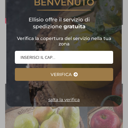
BENVENUTO
Ellisio offre il servizio di
spedizione
gratuita
Frutta e Verdura in
Verifica la copertura del servizio nella tua
zona
Primo Piano:
Selezione
d'Eccellenza
VERIFICA
salta la verifica