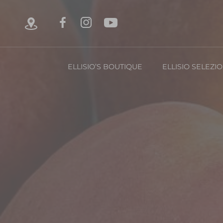
ELLISIO’S BOUTIQUE
ELLISIO SELEZI
Chi è Ellisio
La Nost
Con
FRUTTA