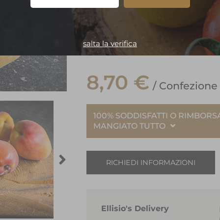
Questo è uno dei prodott
è in vendita perché le 
gli standard qualitativi.
salta la verifica
8,70 €
/ Confezione
100% SODDISFATTI O RIMBORS
MANGIATO TUTTO
RICHIEDI INFORMAZIONI
Ellisio's Delivery