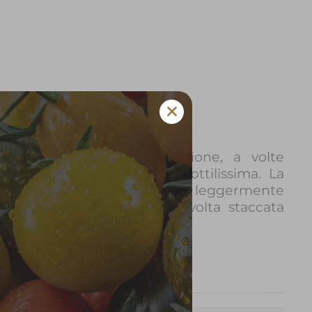
alla buccia gialla o arancione, a volte
 ricoperta da una peluria sottilissima. La
a e dolce mentre la buccia è leggermente
rutto climaterico, cioè una volta staccata
 sua maturazione.
Grammi