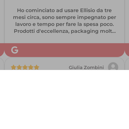
Ho cominciato ad usare Ellisio da tre
mesi circa, sono sempre impegnato per
lavoro e tempo per fare la spesa poco.
Prodotti d'eccellenza, packaging molto
curato e pulito, super puntuali, e un
assistenza al cliente molto celere.
Super consigliato
Giulia Zombini
Una garanzia per frutta e verdura di
altissima qualità, consegnata con cura e
attenzione. Consiglio vivamente la frutta
esotica, la migliore provata!