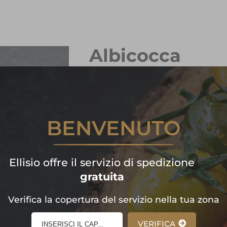
Albicocca
FRUTTA
GIALLO-ARANCIO
L'Albicocca è un frutto d
BENVENUTO
sfumata in rosso, vellutata,
polpa è consistente, tener
acidula. L’Albicocca è un f
Ellisio offre il servizio di spedizione
dalla pianta porta avanti la
gratuita
Formato:
1 Confezione
Peso minimo garantito:
1200 
Verifica la copertura del servizio nella tua zona
VERIFICA