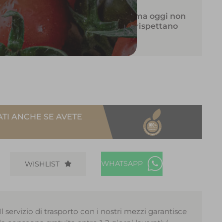
i che fa parte dell’offerta Ellisio ma oggi non
proposte del mercato odierno non rispettano
ATI ANCHE SE AVETE
WHATSAPP
WISHLIST
Il servizio di trasporto con i nostri mezzi garantisce