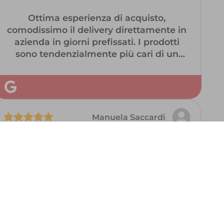
Ottima esperienza di acquisto,
comodissimo il delivery direttamente in
azienda in giorni prefissati. I prodotti
sono tendenzialmente più cari di un
supermercato, ma la qualità si sente
tutta. Molto graditi anche i suggerimenti
di conservazione. Consiglio l'acquisto.
Manuela Saccardi
Per lavoro faccio molta fatica ad
organizzare la spesa settimanale e
lavorando con il mio fisico ê per me
fondamentale mettere a tavola prodotti
freschi e di qualità…
Con Ellisio sono riuscita a soddisfare le
mie esigenze… consegna a casa, tutti