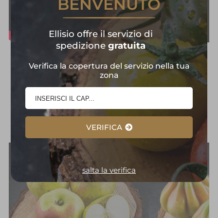
BENVENUTO
Ellisio offre il servizio di
spedizione
gratuita
Frutta e Verdura in
Verifica la copertura del servizio nella tua
zona
Primo Piano:
Selezione
d'Eccellenza
VERIFICA
salta la verifica