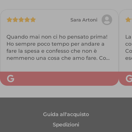
Sara Artoni
Quando mai non ci ho pensato prima!
La
Ho sempre poco tempo per andare a
co
fare la spesa e confesso che non è
Co
nemmeno una cosa che amo fare. Con
es
Ellisio ho la certezza di avere prodotti di
la
eccellente qualità e la comodità della
so
consegna direttamente a casa. Do 5
pr
stelle perché di più non ce ne sono,
se
bravissimi!
ma
di
po
Guida all'acquisto
Spedizioni