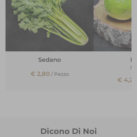
Sedano
L
Bra
€ 2,80
/
Pezzo
€ 4,20
Dicono Di Noi