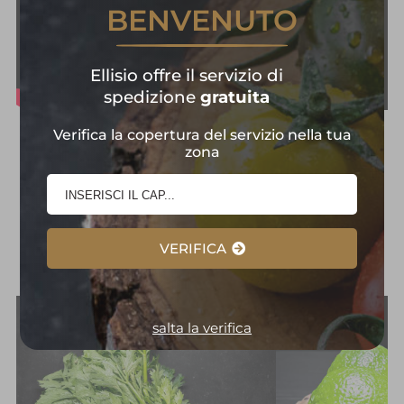
BENVENUTO
Ellisio offre il servizio di
spedizione
gratuita
Verifica la copertura del servizio nella tua
Frutta e Verdura in
zona
Primo Piano:
Selezione
d'Eccellenza
VERIFICA
salta la verifica