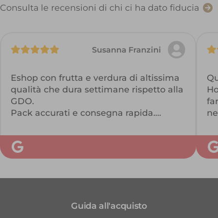
Consulta le recensioni di chi ci ha dato fiducia
Susanna Franzini
Eshop con frutta e verdura di altissima
Qu
qualità che dura settimane rispetto alla
Ho
GDO.
fa
Pack accurati e consegna rapida.
ne
El
Ottime fragole, mango e pomodorini
ec
cigliegino stella...buonissimi!
co
st
br
Guida all'acquisto