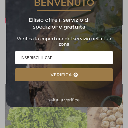
BENVENUTO
Ellisio offre il servizio di
spedizione
gratuita
Frutta e Verdura in
Verifica la copertura del servizio nella tua
zona
Primo Piano:
Selezione
d'Eccellenza
VERIFICA
salta la verifica