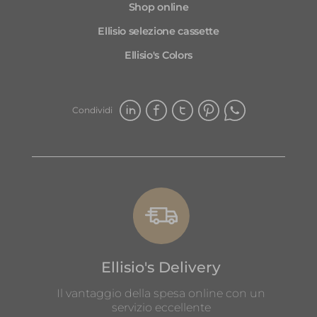
Shop online
rimangono per molti giorni freschi e
gustosi. Consiglio Ellisio a chiunque
Ellisio selezione cassette
desideri investire consapevolmente il
Ellisio's Colors
proprio tempo e denaro.
Condividi
Ellisio's Delivery
Il vantaggio della spesa online con un
servizio eccellente