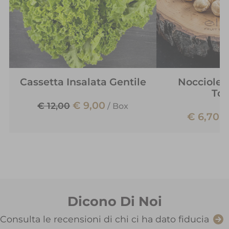
Cassetta Insalata Gentile
Nocciole 
Tos
€ 9,00
€ 12,00
/
Box
€ 6,70
/
Dicono Di Noi
Consulta le recensioni di chi ci ha dato fiducia