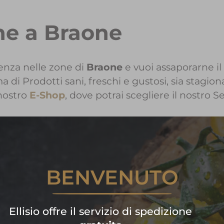
one a Braone
enza nelle zone di
Braone
e vuoi assaporarne il
i Prodotti sani, freschi e gustosi, sia stagiona
nostro
E-Shop
, dove potrai scegliere il nostro S
i informazioni sui Prodotti Elli
BENVENUTO
Contattaci!
are subito la tua spesa di frutta
Ellisio offre il servizio di spedizione