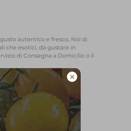
 gusto autentico e fresco, Noi di
li che esotici, da gustare in
ervizio di Consegna a Domicilio o il
sio a Braone
 e verdura