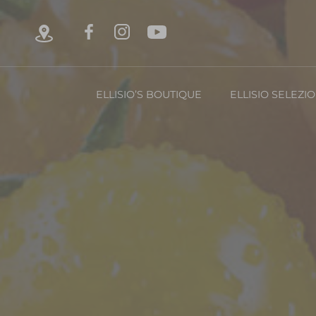
ELLISIO’S BOUTIQUE
ELLISIO SELEZI
Chi è Ellisio
La Nost
Con
FRUTTA