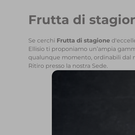
Frutta di stagi
Se cerchi
Frutta di stagione
d'eccell
Ellisio ti proponiamo un’ampia gamma d
qualunque momento, ordinabili dal 
Ritiro presso la nostra Sede.
Per maggior
Per inizi