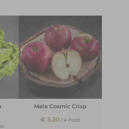
a
Mela Cosmic Crisp
€ 5,20
/
4 Pezzi
ox