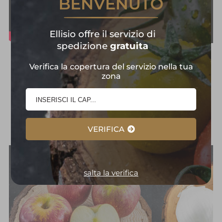
BENVENUTO
Ellisio offre il servizio di
spedizione
gratuita
Frutta e Verdura in
Verifica la copertura del servizio nella tua
zona
Primo Piano:
Selezione
d'Eccellenza
VERIFICA
salta la verifica