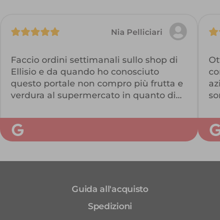
Nia Pelliciari
Faccio ordini settimanali sullo shop di
Ot
Ellisio e da quando ho conosciuto
co
questo portale non compro più frutta e
az
verdura al supermercato in quanto di
so
scarsa qualità.
su
Con Ellisio invece ho prodotti di prima
tu
scelta, buonissimi e freschi che mi
su
durano anche di più in frigorifero.
Co
Ho ritrovato il piacere di mangiare
frutta e verdura quotidianamente!!
Guida all'acquisto
Spedizioni