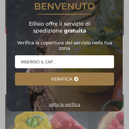
BENVENUTO
Ellisio offre il servizio di
spedizione
gratuita
Verifica la copertura del servizio nella tua
Frutta e Verdura in
zona
Primo Piano:
Selezione
d'Eccellenza
VERIFICA
salta la verifica