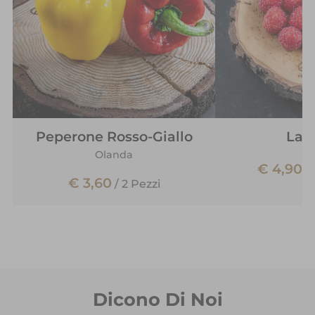
Peperone Rosso-Giallo
Lam
Olanda
€ 4,90
/
€ 3,60
/
2 Pezzi
Dicono Di Noi