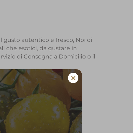
l gusto autentico e fresco, Noi di
li che esotici, da gustare in
ervizio di Consegna a Domicilio o il
 a Corteno Golgi
 e verdura