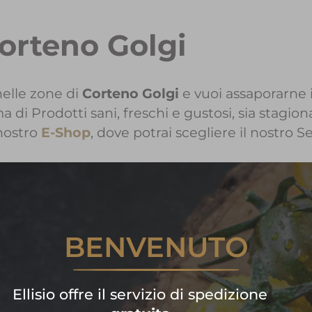
Corteno Golgi
elle zone di
Corteno Golgi
e vuoi assaporarne i
i Prodotti sani, freschi e gustosi, sia stagiona
nostro
E-Shop
, dove potrai scegliere il nostro S
formazioni sui Prodotti Ellisio
BENVENUTO
Contattaci!
are subito la tua spesa di frutta
Ellisio offre il servizio di spedizione