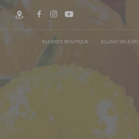
ELLISIO’S BOUTIQUE
ELLISIO SELEZI
Chi è Ellisio
La Nost
Con
FRUTTA