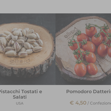
istacchi Tostati e
Pomodoro Datteri
Salati
€ 4,50
/
Confezion
USA