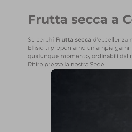
Frutta secca a 
Se cerchi
Frutta secca
d'eccellenza n
Ellisio ti proponiamo un’ampia gamma d
qualunque momento, ordinabili dal 
Ritiro presso la nostra Sede.
Per maggiori in
Per inizi