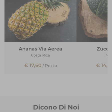
Ananas Via Aerea
Zucca
Costa Rica
Mes
€ 17,60
€ 14,9
/
Pezzo
Dicono Di Noi