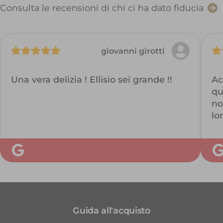
Consulta le recensioni di chi ci ha dato fiducia
giovanni girotti
Una vera delizia ! Ellisio sei grande !!
Ac
qu
no
lo
di
un
pa
Co
si
ve
Guida all'acquisto