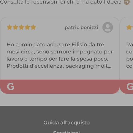
Consulta le recensioni di chi ci ha dato fiducia
patric bonizzi
Ho cominciato ad usare Ellisio da tre
Ra
mesi circa, sono sempre impegnato per
co
lavoro e tempo per fare la spesa poco.
po
Prodotti d'eccellenza, packaging molto
co
curato e pulito, super puntuali, e un
pu
assistenza al cliente molto celere.
on
Super consigliato
Guida all'acquisto
Spedizioni