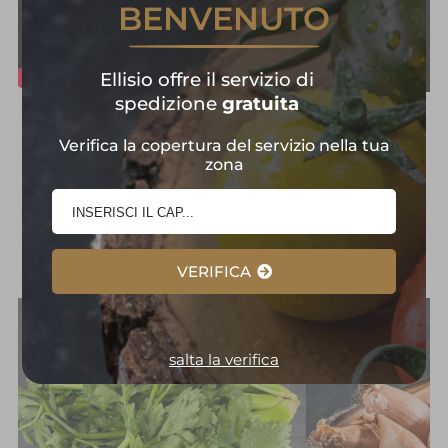
BENVENUTO
Ellisio offre il servizio di
spedizione
gratuita
Frutta e Verdura in
Verifica la copertura del servizio nella tua
Primo Piano:
zona
Selezione
d'Eccellenza
VERIFICA
salta la verifica