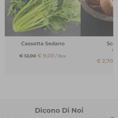
Cassetta Sedano
Sca
Fra
€ 9,00
€ 12,00
/
Box
€ 2,70
/
Dicono Di Noi