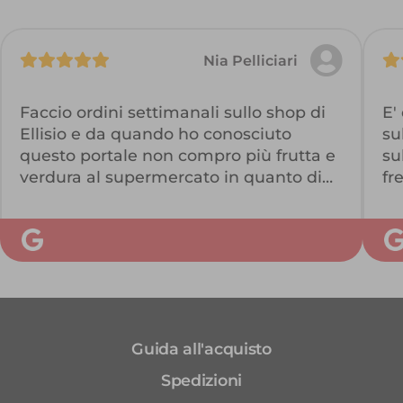
Nia Pelliciari
Faccio ordini settimanali sullo shop di
E'
Ellisio e da quando ho conosciuto
su
questo portale non compro più frutta e
su
verdura al supermercato in quanto di
fr
scarsa qualità.
Qu
Con Ellisio invece ho prodotti di prima
ne
scelta, buonissimi e freschi che mi
pu
durano anche di più in frigorifero.
Ho ritrovato il piacere di mangiare
Fa
frutta e verdura quotidianamente!!
Guida all'acquisto
Spedizioni