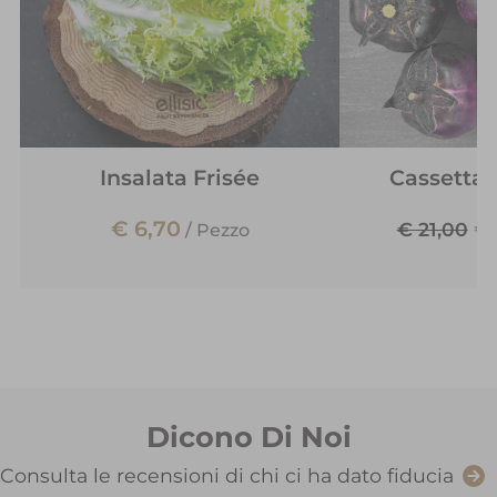
Insalata Frisée
Cassetta
€ 6,70
€ 
€ 21,00
/
Pezzo
Dicono Di Noi
Consulta le recensioni di chi ci ha dato fiducia