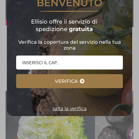
BENVENUTO
Ellisio offre il servizio di
spedizione
gratuita
Frutta e Verdura in
Verifica la copertura del servizio nella tua
zona
Primo Piano:
Selezione
d'Eccellenza
VERIFICA
salta la verifica