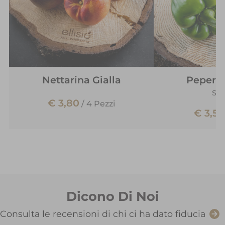
Nettarina Gialla
Pepero
Sp
€ 3,80
/
4 Pezzi
€ 3,50
Dicono Di Noi
Consulta le recensioni di chi ci ha dato fiducia