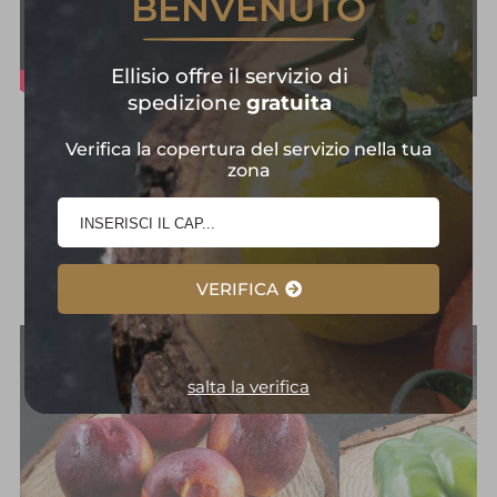
BENVENUTO
Ellisio offre il servizio di
spedizione
gratuita
Frutta e Verdura in
Verifica la copertura del servizio nella tua
zona
Primo Piano:
Selezione
d'Eccellenza
VERIFICA
salta la verifica