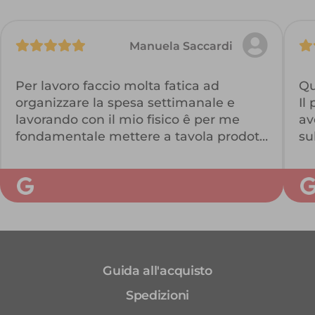
Manuela Saccardi
Per lavoro faccio molta fatica ad
Qu
organizzare la spesa settimanale e
Il
lavorando con il mio fisico ê per me
av
fondamentale mettere a tavola prodotti
su
freschi e di qualità…
co
Con Ellisio sono riuscita a soddisfare le
Co
mie esigenze… consegna a casa, tutti
prodotti freschi e di qualità con
pochissimo scarto….
É veramente un servizio eccezionale lo
consiglierei a chiunque!!!
Guida all'acquisto
Be positive—healthy food🤩
Spedizioni