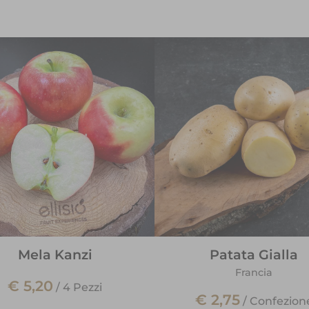
Mela Kanzi
Patata Gialla
Francia
€ 5,20
/
4 Pezzi
€ 2,75
/
Confezion