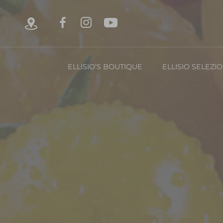
ELLISIO’S BOUTIQUE
ELLISIO SELEZI
Chi è Ellisio
La Nost
Con
FRUTTA