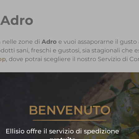
 Adro
 nelle zone di
Adro
e vuoi assaporarne il gusto a
i sani, freschi e gustosi, sia stagionali che e
op
, dove potrai scegliere il nostro Servizio di C
ri informazioni sui Prodotti Ell
BENVENUTO
Contattaci!
are subito la tua spesa di frutta
Ellisio offre il servizio di spedizione