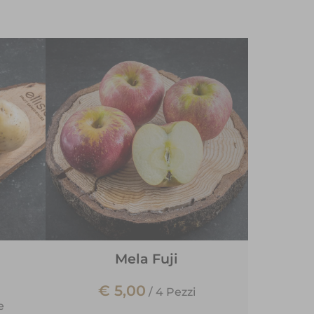
Mela Fuji
€ 5,00
/
4 Pezzi
e