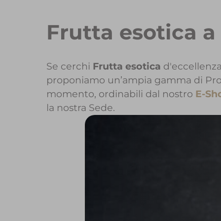
Frutta esotica a
Se cerchi
Frutta esotica
d'eccellenza
proponiamo un’ampia gamma di Prodott
momento, ordinabili dal nostro
E-Sh
la nostra Sede.
Per maggio
Per inizi