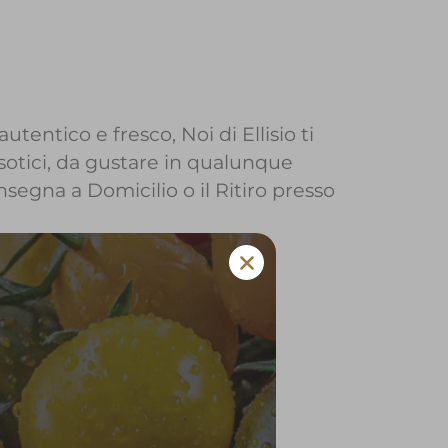
utentico e fresco, Noi di Ellisio ti
sotici, da gustare in qualunque
onsegna a Domicilio o il Ritiro presso
isio a Adro
 e verdura