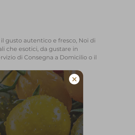
il gusto autentico e fresco, Noi di
li che esotici, da gustare in
ervizio di Consegna a Domicilio o il
o a Acquafredda
 e verdura