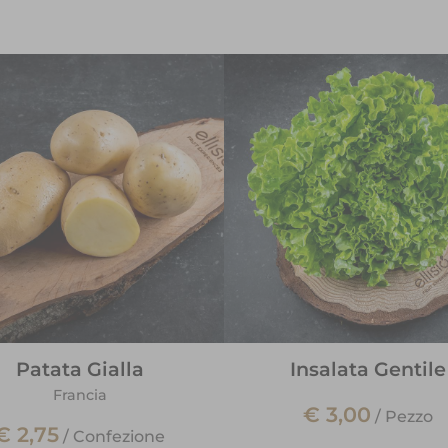
Patata Gialla
Insalata Gentile
Francia
€ 3,00
/
Pezzo
€ 2,75
/
Confezione