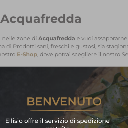
a Acquafredda
 nelle zone di
Acquafredda
e vuoi assaporarne 
i Prodotti sani, freschi e gustosi, sia stagiona
nostro
E-Shop
, dove potrai scegliere il nostro S
nformazioni sui Prodotti Ellisi
BENVENUTO
Contattaci!
are subito la tua spesa di frutta
Ellisio offre il servizio di spedizione