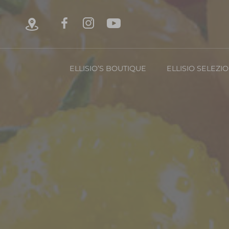
ELLISIO’S BOUTIQUE
ELLISIO SELEZI
Chi è Ellisio
La Nost
Con
FRUTTA