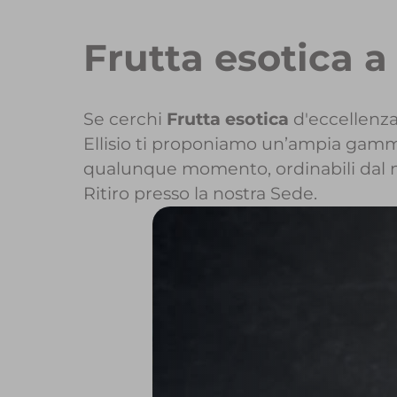
Frutta esotica 
Se cerchi
Frutta esotica
d'eccellenza
Ellisio ti proponiamo un’ampia gamma d
qualunque momento, ordinabili dal 
Ritiro presso la nostra Sede.
Per maggiori i
Per inizi