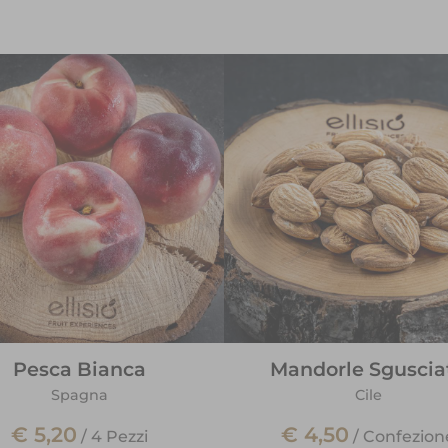
Pesca Bianca
Mandorle Sguscia
Spagna
Cile
€ 5,20
€ 4,50
/
4 Pezzi
/
Confezion