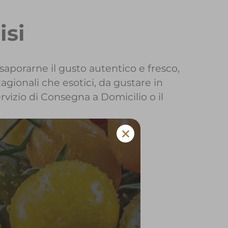
isi
saporarne il gusto autentico e fresco,
agionali che esotici, da gustare in
ervizio di Consegna a Domicilio o il
llanuova sul Clisi
 e verdura