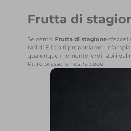
Frutta di stagion
Se cerchi
Frutta di stagione
d'eccell
Noi di Ellisio ti proponiamo un’ampia 
qualunque momento, ordinabili dal 
Ritiro presso la nostra Sede.
Per maggiori info
Per inizi