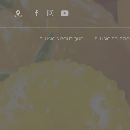
ELLISIO’S BOUTIQUE
ELLISIO SELEZI
Chi è Ellisio
La Nost
Con
FRUTTA