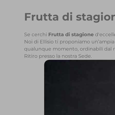
Frutta di stagio
Se cerchi
Frutta di stagione
d'eccell
Noi di Ellisio ti proponiamo un’ampia 
qualunque momento, ordinabili dal 
Ritiro presso la nostra Sede.
Per maggiori inf
Per inizi