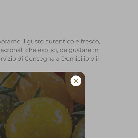
orarne il gusto autentico e fresco,
agionali che esotici, da gustare in
ervizio di Consegna a Domicilio o il
 Provaglio d'Iseo
 e verdura