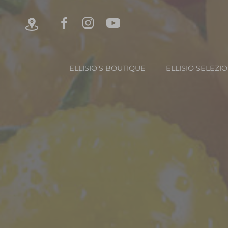
ELLISIO’S BOUTIQUE
ELLISIO SELEZI
Chi è Ellisio
La Nost
Con
FRUTTA