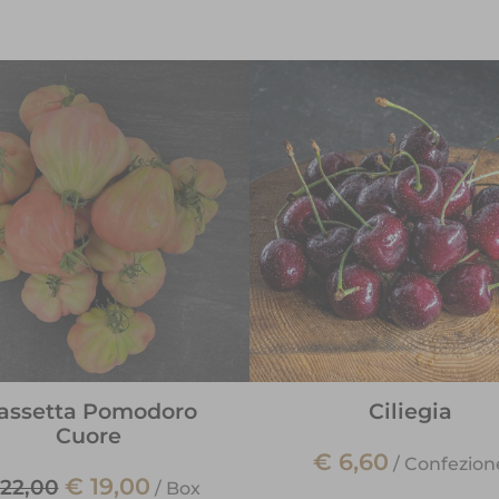
assetta Pomodoro
Ciliegia
Cuore
€ 6,60
/
Confezion
€ 19,00
 22,00
/
Box