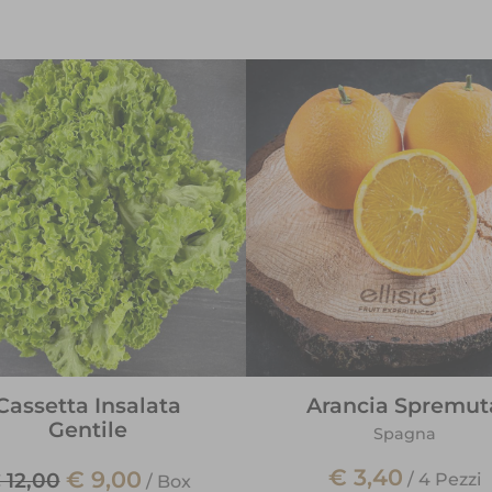
Cassetta Insalata
Arancia Spremut
Gentile
Spagna
€ 3,40
€ 9,00
 12,00
/
4 Pezzi
/
Box