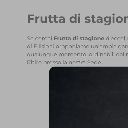
Frutta di stagio
Se cerchi
Frutta di stagione
d'eccell
di Ellisio ti proponiamo un’ampia gamm
qualunque momento, ordinabili dal 
Ritiro presso la nostra Sede.
Per maggiori i
Per inizi