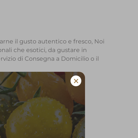
arne il gusto autentico e fresco, Noi
nali che esotici, da gustare in
ervizio di Consegna a Domicilio o il
a Pertica Bassa
 e verdura