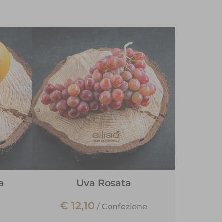
a
Uva Rosata
€ 12,10
/
Confezione