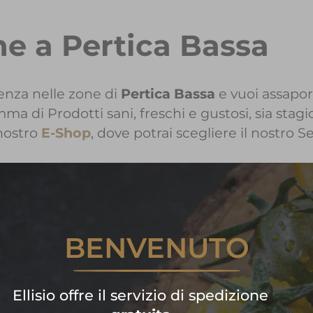
ne a Pertica Bassa
enza nelle zone di
Pertica Bassa
e vuoi assapor
a di Prodotti sani, freschi e gustosi, sia stagio
nostro
E-Shop
, dove potrai scegliere il nostro S
nformazioni sui Prodotti Ellisio 
BENVENUTO
Contattaci!
are subito la tua spesa di frutta
Ellisio offre il servizio di spedizione