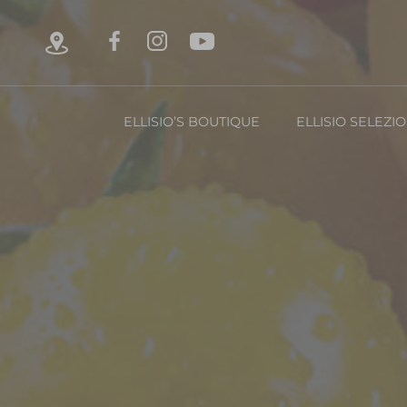
ELLISIO’S BOUTIQUE
ELLISIO SELEZI
Chi è Ellisio
La Nost
Con
FRUTTA