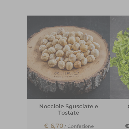
Nocciole Sgusciate e
Tostate
€ 6,70
€
/
Confezione