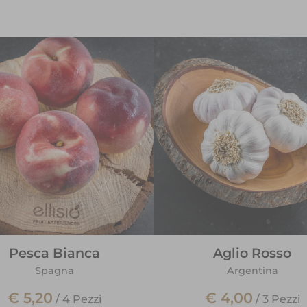
Pesca Bianca
Aglio Rosso
Spagna
Argentina
€ 5,20
€ 4,00
/
4 Pezzi
/
3 Pezzi