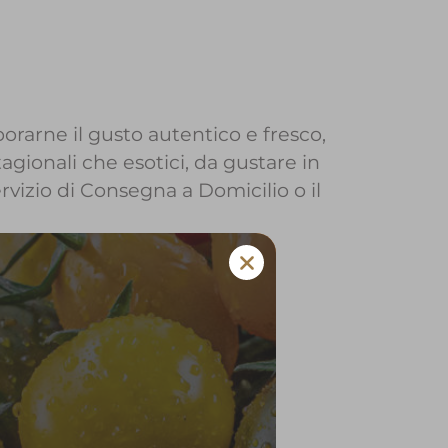
orarne il gusto autentico e fresco,
agionali che esotici, da gustare in
ervizio di Consegna a Domicilio o il
aderno Franciacorta
 e verdura