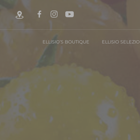
ELLISIO’S BOUTIQUE
ELLISIO SELEZI
Chi è Ellisio
La Nost
Con
FRUTTA