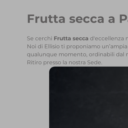
Frutta secca a 
Se cerchi
Frutta secca
d'eccellenza n
Noi di Ellisio ti proponiamo un’ampia 
qualunque momento, ordinabili dal 
Ritiro presso la nostra Sede.
Per maggiori infor
Per inizi