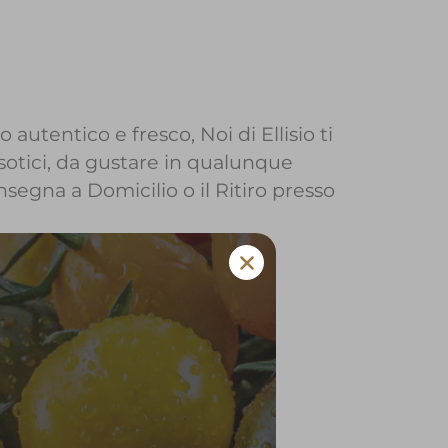
 autentico e fresco, Noi di Ellisio ti
sotici, da gustare in qualunque
onsegna a Domicilio o il Ritiro presso
sio a Gavardo
 e verdura