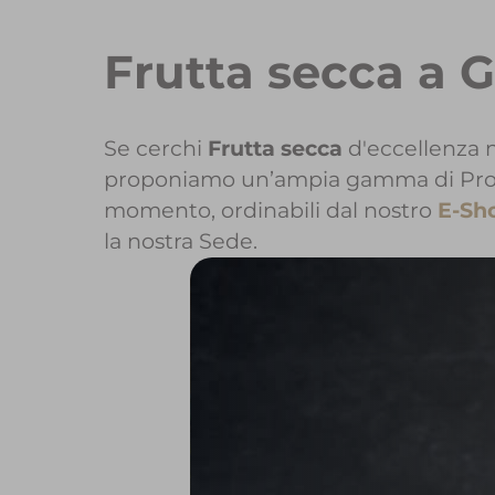
Frutta secca a 
Se cerchi
Frutta secca
d'eccellenza n
proponiamo un’ampia gamma di Prodott
momento, ordinabili dal nostro
E-Sh
la nostra Sede.
Per maggiori
Per inizi