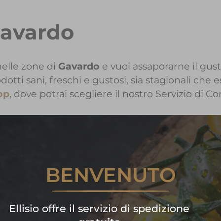
Gavardo
elle zone di
Gavardo
e vuoi assaporarne il gusto
i sani, freschi e gustosi, sia stagionali che e
op
, dove potrai scegliere il nostro Servizio di C
 informazioni sui Prodotti Elli
BENVENUTO
Contattaci!
are subito la tua spesa di frutta
Ellisio offre il servizio di spedizione