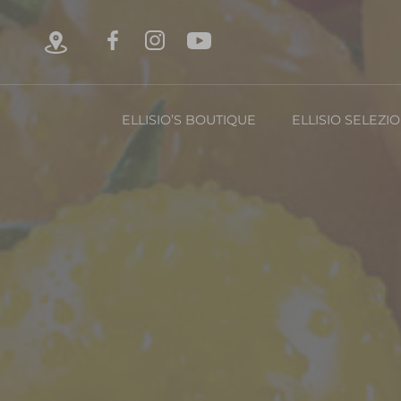
ELLISIO’S BOUTIQUE
ELLISIO SELEZI
Chi è Ellisio
La Nost
Con
FRUTTA