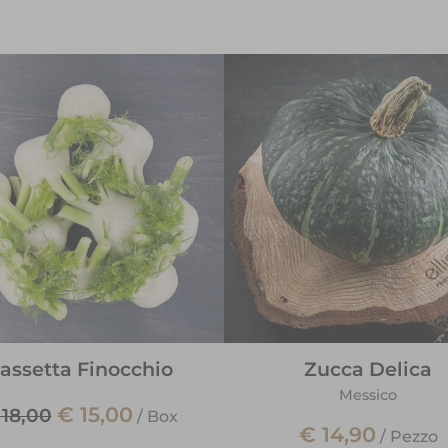
assetta Finocchio
Zucca Delica
Messico
€ 15,00
 18,00
/
Box
€ 14,90
/
Pezzo