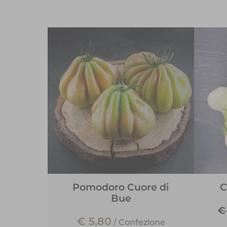
Pomodoro Cuore di
C
Bue
€
€ 5,80
/
Confezione