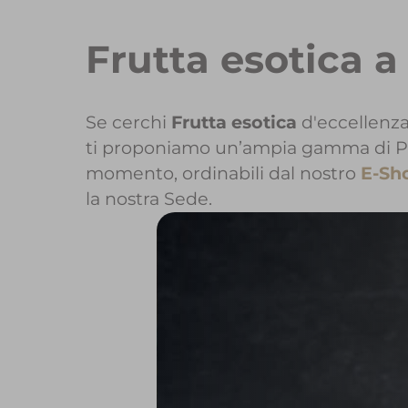
Frutta esotica 
Se cerchi
Frutta esotica
d'eccellenza
ti proponiamo un’ampia gamma di Prodo
momento, ordinabili dal nostro
E-Sh
la nostra Sede.
Per maggiori 
Per inizi