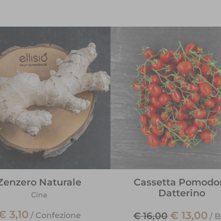
Zenzero Naturale
Cassetta Pomodo
Datterino
Cina
€ 3,10
€ 13,00
€ 16,00
/
Confezione
/
B