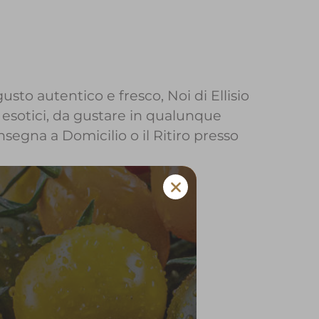
usto autentico e fresco, Noi di Ellisio
 esotici, da gustare in qualunque
onsegna a Domicilio o il Ritiro presso
io a Pastrengo
 e verdura