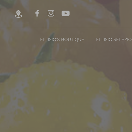
ELLISIO’S BOUTIQUE
ELLISIO SELEZI
Chi è Ellisio
La Nost
Con
FRUTTA