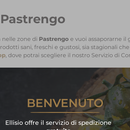
a Pastrengo
 nelle zone di
Pastrengo
e vuoi assaporarne il g
tti sani, freschi e gustosi, sia stagionali che
op
, dove potrai scegliere il nostro Servizio di C
informazioni sui Prodotti Ellis
BENVENUTO
Contattaci!
are subito la tua spesa di frutta
Ellisio offre il servizio di spedizione