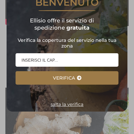
BENVENUTO
Ellisio offre il servizio di
spedizione
gratuita
Frutta e Verdura in
Verifica la copertura del servizio nella tua
zona
Primo Piano:
Selezione
d'Eccellenza
VERIFICA
salta la verifica