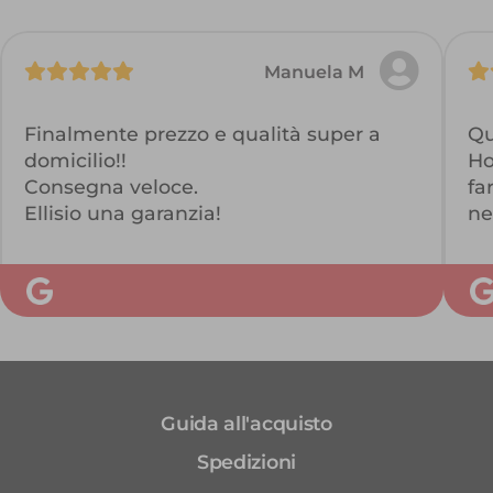
Manuela M
Finalmente prezzo e qualità super a
Qu
domicilio!!
Ho
Consegna veloce.
fa
Ellisio una garanzia!
ne
El
ec
co
st
br
Guida all'acquisto
Spedizioni