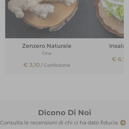
Zenzero Naturale
Insalat
Cina
€ 6,7
€ 3,10
/
Confezione
Dicono Di Noi
Consulta le recensioni di chi ci ha dato fiducia