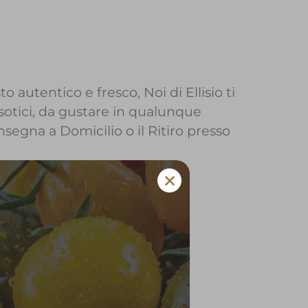
o autentico e fresco, Noi di Ellisio ti
sotici, da gustare in qualunque
onsegna a Domicilio o il Ritiro presso
sio a Magasa
 e verdura