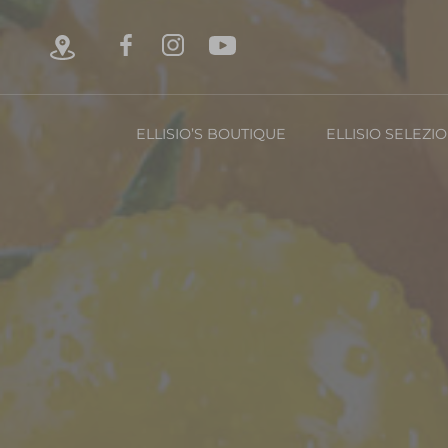
ELLISIO’S BOUTIQUE
ELLISIO SELEZI
Chi è Ellisio
La Nost
Con
FRUTTA