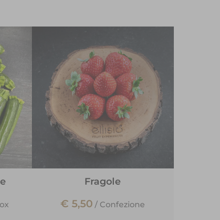
ne
Fragole
€ 5,50
ox
/
Confezione