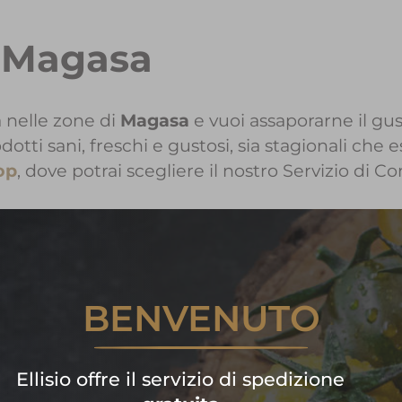
a Magasa
 nelle zone di
Magasa
e vuoi assaporarne il gust
i sani, freschi e gustosi, sia stagionali che e
op
, dove potrai scegliere il nostro Servizio di C
i informazioni sui Prodotti Elli
BENVENUTO
Contattaci!
are subito la tua spesa di frutta
Ellisio offre il servizio di spedizione