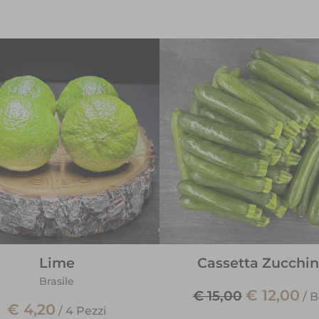
Lime
Cassetta Zucchi
Brasile
€ 12,00
€ 15,00
/
B
€ 4,20
/
4 Pezzi