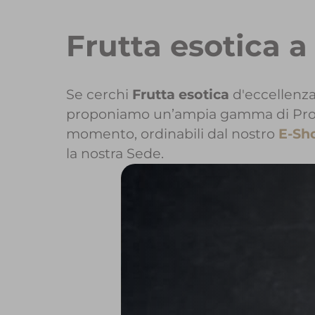
Frutta esotica 
Se cerchi
Frutta esotica
d'eccellenza
proponiamo un’ampia gamma di Prodott
momento, ordinabili dal nostro
E-Sh
la nostra Sede.
Per maggior
Per inizi