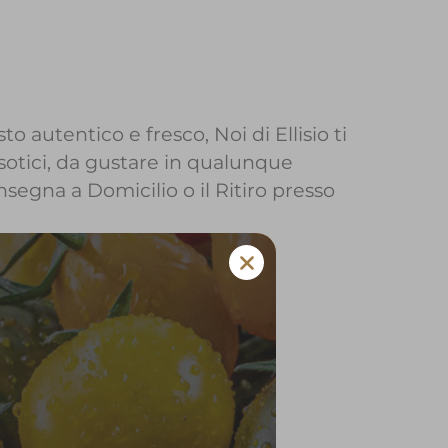
o autentico e fresco, Noi di Ellisio ti
sotici, da gustare in qualunque
onsegna a Domicilio o il Ritiro presso
io a Lavenone
 e verdura