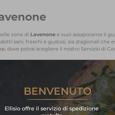
Lavenone
elle zone di
Lavenone
e vuoi assaporarne il gust
i sani, freschi e gustosi, sia stagionali che e
op
, dove potrai scegliere il nostro Servizio di C
 informazioni sui Prodotti Ellis
BENVENUTO
Contattaci!
are subito la tua spesa di frutta
Ellisio offre il servizio di spedizione