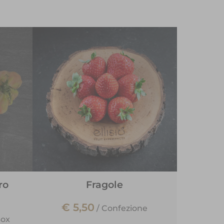
ro
Fragole
€ 5,50
/
Confezione
ox