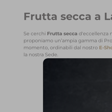
Frutta secca a 
Se cerchi
Frutta secca
d'eccellenza n
proponiamo un’ampia gamma di Prodott
momento, ordinabili dal nostro
E-Sh
la nostra Sede.
Per maggiori
Per inizi