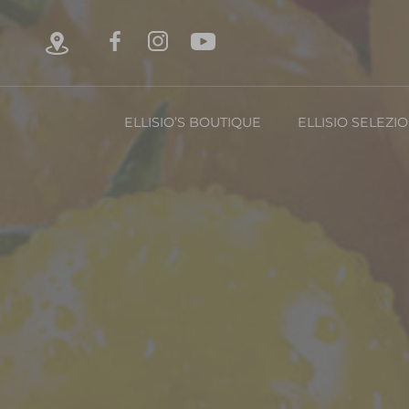
ELLISIO’S BOUTIQUE
ELLISIO SELEZI
Chi è Ellisio
La Nost
Con
FRUTTA