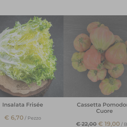
Insalata Frisée
Cassetta Pomodo
Cuore
€ 6,70
/
Pezzo
€ 19,00
€ 22,00
/
B