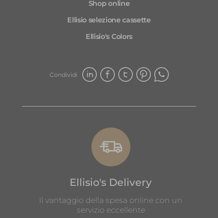
Shop online
utile per me.
Nel complesso, questo è uno dei
Ellisio selezione cassette
migliori siti di frutta e verdura online
Ellisio's Colors
che abbia mai usato e lo consiglio
vivamente a chiunque cerchi prodotti
freschi e di alta qualità
Condividi
Ellisio's Delivery
Il vantaggio della spesa online con un
servizio eccellente