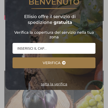
BENVENUTO
Ellisio offre il servizio di
spedizione
gratuita
Frutta e Verdura in
Verifica la copertura del servizio nella tua
zona
Primo Piano:
Selezione
d'Eccellenza
VERIFICA
salta la verifica